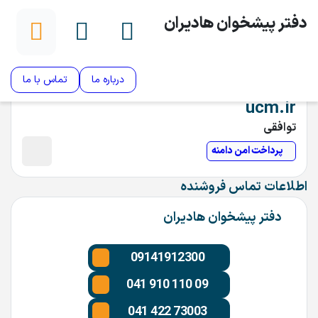
دفتر پیشخوان هادیران
درباره ما
تماس با ما
ucm.ir
توافقی
پرداخت امن دامنه
اطلاعات تماس فروشنده
دفتر پیشخوان هادیران
09141912300
041 910 110 09
041 422 73003